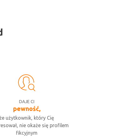
d
DAJE CI
pewność,
że użytkownik, który Cię
resował, nie okaże się profilem
fikcyjnym