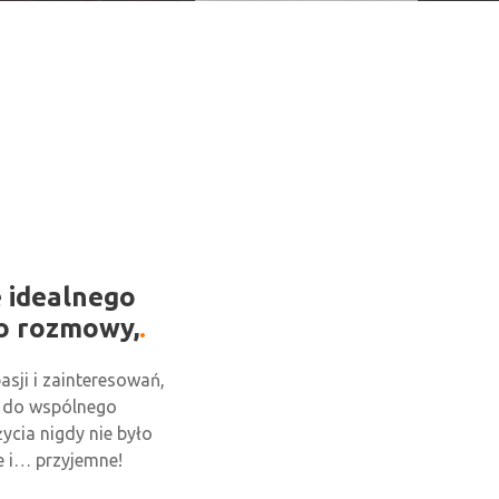
e idealnego
o rozmowy,
asji i zainteresowań,
 do wspólnego
ycia nigdy nie było
ie i… przyjemne!