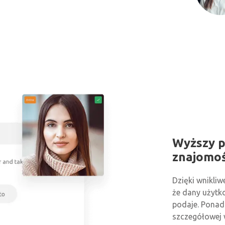
Wyższy p
znajomoś
Dzięki wnikliwe
że dany użytko
podaje. Ponad
szczegółowej 