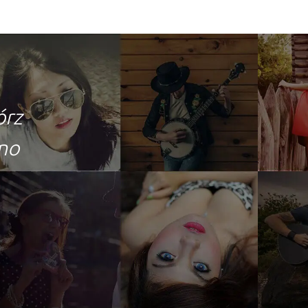
órz
ono