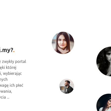
j.my?
ż zwykły portal
ki której
, wybierając
wnych
wagę ich płeć
owania,
ia ...