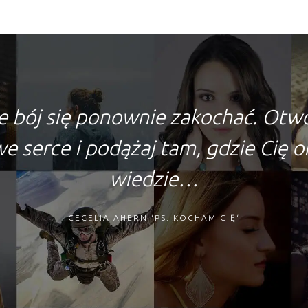
e bój się ponownie zakochać. Otw
e serce i podążaj tam, gdzie Cię 
wiedzie…
CECELIA AHERN ‘PS. KOCHAM CIĘ‘