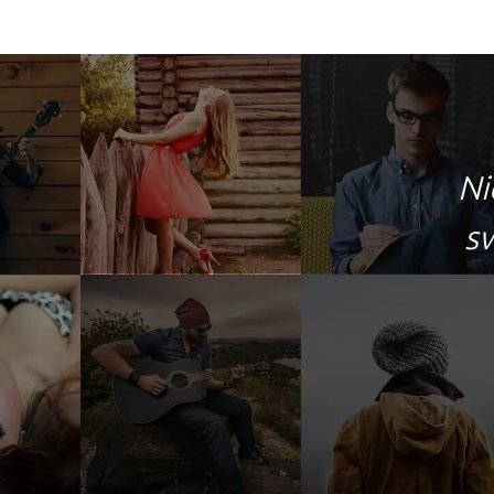
Ni
sw