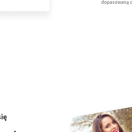
dopasowaną do
się