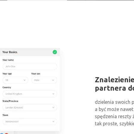
Znalezieni
partnera d
dzielenia swoich p
a być może nawet
spędzenia reszty ż
tak proste, szybk