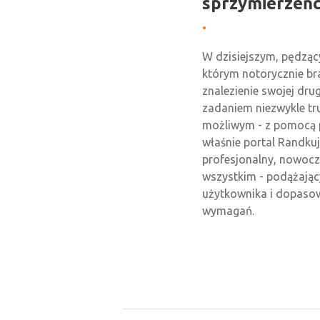
sprzymierzeń
W dzisiejszym, pędząc
którym notorycznie br
znalezienie swojej drug
zadaniem niezwykle t
możliwym - z pomocą 
właśnie portal Randkuj
profesjonalny, nowocz
wszystkim - podążając
użytkownika i dopaso
wymagań.