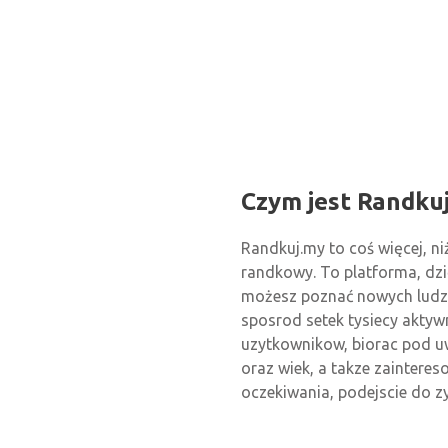
Czym jest Randku
Randkuj.my to coś więcej, ni
randkowy. To platforma, dzię
możesz poznać nowych ludzi
sposrod setek tysiecy akty
uzytkownikow, biorac pod u
oraz wiek, a takze zainteres
oczekiwania, podejscie do zyc