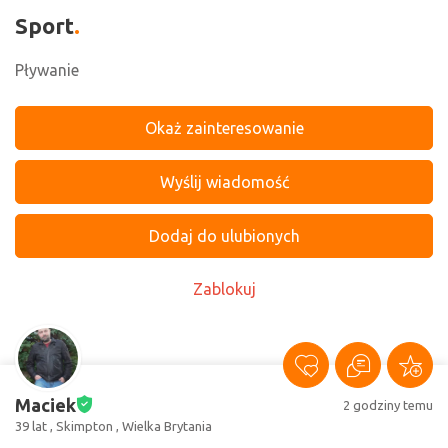
Sport
Pływanie
Okaż zainteresowanie
Wyślij wiadomość
Dodaj do ulubionych
Zablokuj
Maciek
2 godziny temu
39 lat , Skimpton , Wielka Brytania