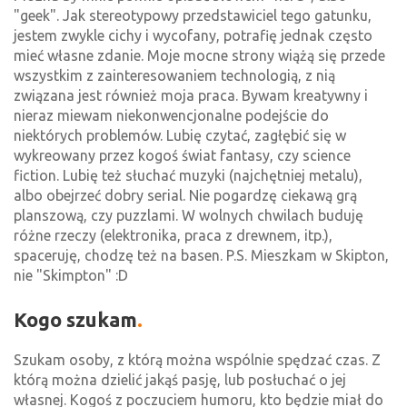
"geek". Jak stereotypowy przedstawiciel tego gatunku,
jestem zwykle cichy i wycofany, potrafię jednak często
mieć własne zdanie. Moje mocne strony wiążą się przede
wszystkim z zainteresowaniem technologią, z nią
związana jest również moja praca. Bywam kreatywny i
nieraz miewam niekonwencjonalne podejście do
niektórych problemów. Lubię czytać, zagłębić się w
wykreowany przez kogoś świat fantasy, czy science
fiction. Lubię też słuchać muzyki (najchętniej metalu),
albo obejrzeć dobry serial. Nie pogardzę ciekawą grą
planszową, czy puzzlami. W wolnych chwilach buduję
różne rzeczy (elektronika, praca z drewnem, itp.),
spaceruję, chodzę też na basen. P.S. Mieszkam w Skipton,
nie "Skimpton" :D
Kogo szukam
Szukam osoby, z którą można wspólnie spędzać czas. Z
którą można dzielić jakąś pasję, lub posłuchać o jej
własnej. Kogoś z poczuciem humoru, kto będzie miał do